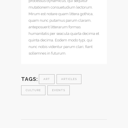
processus dynamicus, qui sequitur
mutationem consuetudium lectorum.
Mirum est notare quam littera gothica,
quam nunc putamus parum claram,
anteposuerit litterarum formas
humanitatis per seacula quarta decima et
quinta decima. Eodem modo typi, qui
nunc nobis videntur parum clari, fiant
sollemnes in futurum.
TAGS:
ART
ARTICLES
CULTURE
EVENTS