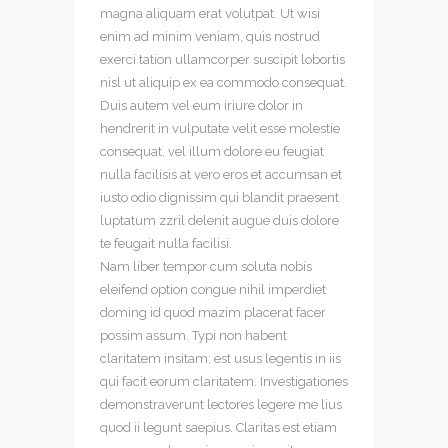
magna aliquam erat volutpat. Ut wisi
enim ad minim veniam, quis nostrud
exerci tation ullamcorper suscipit lobortis
nisl ut aliquip ex ea commodo consequat.
Duis autem vel eum iriure dolor in
hendrerit in vulputate velit esse molestie
consequat, vel illum dolore eu feugiat
nulla facilisis at vero eros et accumsan et
iusto odio dignissim qui blandit praesent
luptatum zzril delenit augue duis dolore
te feugait nulla facilisi.
Nam liber tempor cum soluta nobis
eleifend option congue nihil imperdiet
doming id quod mazim placerat facer
possim assum. Typi non habent
claritatem insitam; est usus legentis in iis
qui facit eorum claritatem. Investigationes
demonstraverunt lectores legere me lius
quod ii legunt saepius. Claritas est etiam