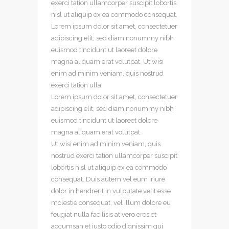
exerci tation ullamcorper suscipit lobortis
nisl ut aliquip ex ea commodo consequat.
Lorem ipsum dolor sit amet, consectetuer
adipiscing
elit, sed diam nonummy nibh
euismod tincidunt ut laoreet dolore
magna aliquam erat volutpat. Ut wisi
enim ad minim veniam, quis nostrud
exerci tation ulla.
Lorem ipsum dolor sit amet, consectetuer
adipiscing elit, sed diam nonummy nibh
euismod tincidunt ut laoreet dolore
magna aliquam erat volutpat.
Ut wisi enim ad minim veniam, quis
nostrud exerci tation ullamcorper suscipit
lobortis nisl ut aliquip ex ea commodo
consequat. Duis autem vel eum iriure
dolor in hendrerit in vulputate velit esse
molestie consequat, vel illum dolore eu
feugiat nulla facilisis at vero eros et
accumsan et iusto odio dignissim qui