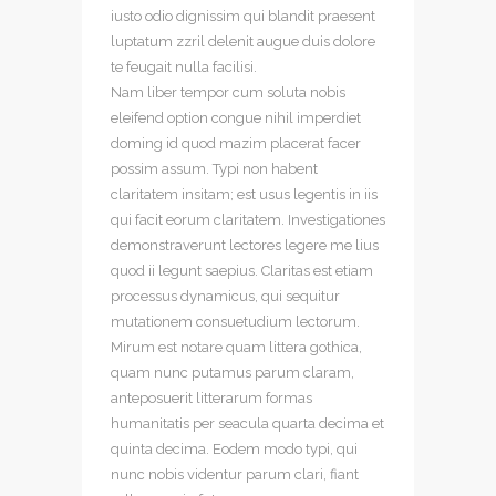
iusto odio dignissim qui blandit praesent
luptatum zzril delenit augue duis dolore
te feugait nulla facilisi.
Nam liber tempor cum soluta nobis
eleifend option congue nihil imperdiet
doming id quod mazim placerat facer
possim assum. Typi non habent
claritatem insitam; est usus legentis in iis
qui facit eorum claritatem. Investigationes
demonstraverunt lectores legere me lius
quod ii legunt saepius. Claritas est etiam
processus dynamicus, qui sequitur
mutationem consuetudium lectorum.
Mirum est notare quam littera gothica,
quam nunc putamus parum claram,
anteposuerit litterarum formas
humanitatis per seacula quarta decima et
quinta decima. Eodem modo typi, qui
nunc nobis videntur parum clari, fiant